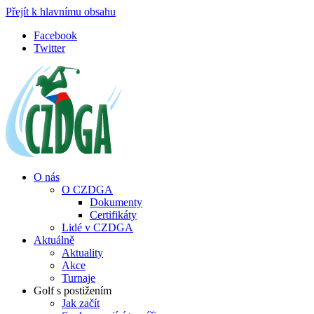
Přejít k hlavnímu obsahu
Facebook
Twitter
O nás
O CZDGA
Dokumenty
Certifikáty
Lidé v CZDGA
Aktuálně
Aktuality
Akce
Turnaje
Golf s postižením
Jak začít