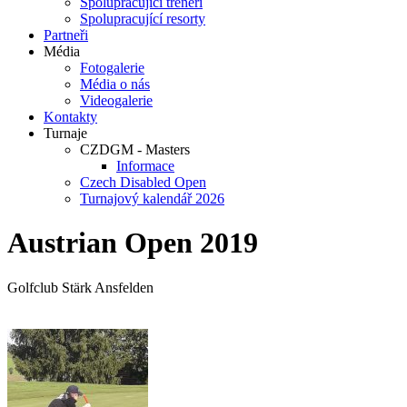
Spolupracující trenéři
Spolupracující resorty
Partneři
Média
Fotogalerie
Média o nás
Videogalerie
Kontakty
Turnaje
CZDGM - Masters
Informace
Czech Disabled Open
Turnajový kalendář 2026
Austrian Open 2019
Golfclub Stärk Ansfelden