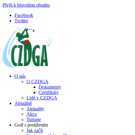
Přejít k hlavnímu obsahu
Facebook
Twitter
O nás
O CZDGA
Dokumenty
Certifikáty
Lidé v CZDGA
Aktuálně
Aktuality
Akce
Turnaje
Golf s postižením
Jak začít