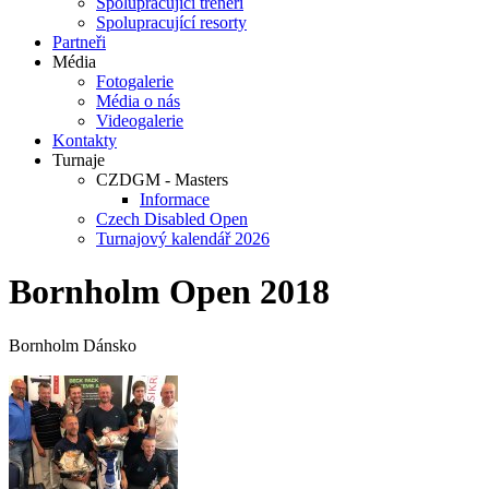
Spolupracující trenéři
Spolupracující resorty
Partneři
Média
Fotogalerie
Média o nás
Videogalerie
Kontakty
Turnaje
CZDGM - Masters
Informace
Czech Disabled Open
Turnajový kalendář 2026
Bornholm Open 2018
Bornholm Dánsko