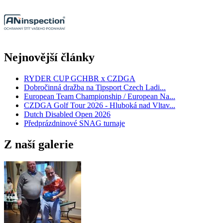
Nejnovější články
RYDER CUP GCHBR x CZDGA
Dobročinná dražba na Tipsport Czech Ladi...
European Team Championship / European Na...
CZDGA Golf Tour 2026 - Hluboká nad Vltav...
Dutch Disabled Open 2026
Předprázdninové SNAG turnaje
Z naší galerie