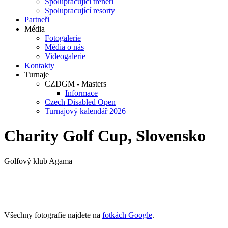
Spolupracující trenéři
Spolupracující resorty
Partneři
Média
Fotogalerie
Média o nás
Videogalerie
Kontakty
Turnaje
CZDGM - Masters
Informace
Czech Disabled Open
Turnajový kalendář 2026
Charity Golf Cup, Slovensko
Golfový klub Agama
Všechny fotografie najdete na
fotkách Google
.