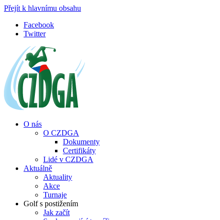
Přejít k hlavnímu obsahu
Facebook
Twitter
O nás
O CZDGA
Dokumenty
Certifikáty
Lidé v CZDGA
Aktuálně
Aktuality
Akce
Turnaje
Golf s postižením
Jak začít