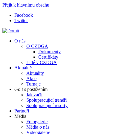
Přejít k hlavnímu obsahu
Facebook
Twitter
O nás
O CZDGA
Dokumenty
Certifikáty
Lidé v CZDGA
Aktuálně
Aktuality
Akce
Turnaje
Golf s postižením
Jak začít
Spolupracující trenéři
Spolupracující resorty
Partneři
Média
Fotogalerie
Média o nás
Videogalerie