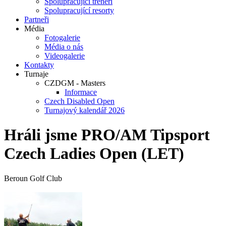
Spolupracující trenéři
Spolupracující resorty
Partneři
Média
Fotogalerie
Média o nás
Videogalerie
Kontakty
Turnaje
CZDGM - Masters
Informace
Czech Disabled Open
Turnajový kalendář 2026
Hráli jsme PRO/AM Tipsport
Czech Ladies Open (LET)
Beroun Golf Club