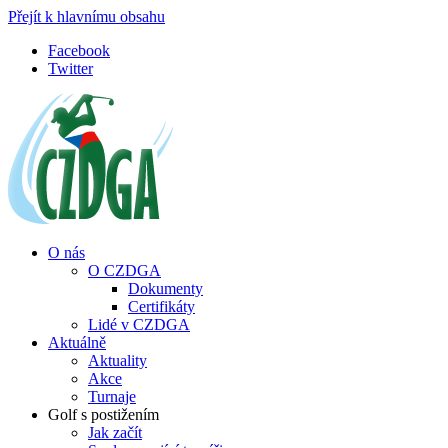
Přejít k hlavnímu obsahu
Facebook
Twitter
O nás
O CZDGA
Dokumenty
Certifikáty
Lidé v CZDGA
Aktuálně
Aktuality
Akce
Turnaje
Golf s postižením
Jak začít