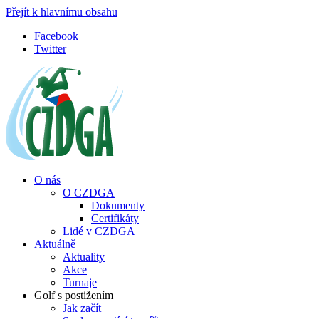
Přejít k hlavnímu obsahu
Facebook
Twitter
O nás
O CZDGA
Dokumenty
Certifikáty
Lidé v CZDGA
Aktuálně
Aktuality
Akce
Turnaje
Golf s postižením
Jak začít