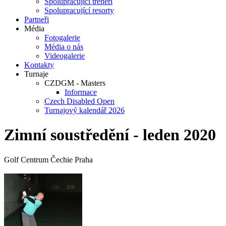
Spolupracující trenéři
Spolupracující resorty
Partneři
Média
Fotogalerie
Média o nás
Videogalerie
Kontakty
Turnaje
CZDGM - Masters
Informace
Czech Disabled Open
Turnajový kalendář 2026
Zimní soustředění - leden 2020
Golf Centrum Čechie Praha