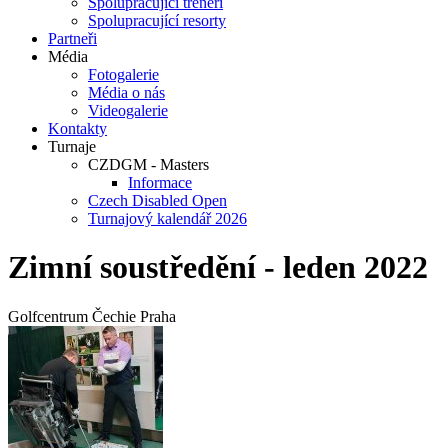
Spolupracující trenéři
Spolupracující resorty
Partneři
Média
Fotogalerie
Média o nás
Videogalerie
Kontakty
Turnaje
CZDGM - Masters
Informace
Czech Disabled Open
Turnajový kalendář 2026
Zimní soustředění - leden 2022
Golfcentrum Čechie Praha