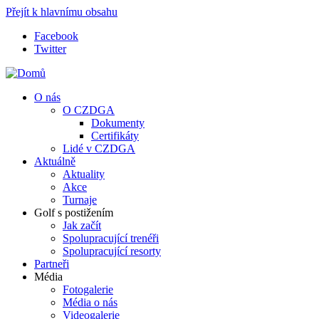
Přejít k hlavnímu obsahu
Facebook
Twitter
O nás
O CZDGA
Dokumenty
Certifikáty
Lidé v CZDGA
Aktuálně
Aktuality
Akce
Turnaje
Golf s postižením
Jak začít
Spolupracující trenéři
Spolupracující resorty
Partneři
Média
Fotogalerie
Média o nás
Videogalerie