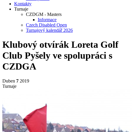
Kontakty
Turnaje
CZDGM - Masters
Informace
Czech Disabled Open
Turnajový kalendář 2026
Klubový otvírák Loreta Golf
Club Pyšely ve spolupráci s
CZDGA
Duben
7
2019
Turnaje