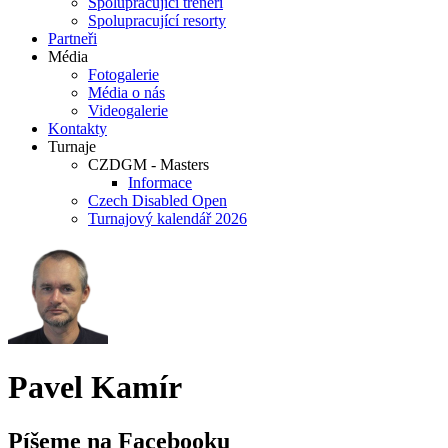
Spolupracující trenéři
Spolupracující resorty
Partneři
Média
Fotogalerie
Média o nás
Videogalerie
Kontakty
Turnaje
CZDGM - Masters
Informace
Czech Disabled Open
Turnajový kalendář 2026
Pavel Kamír
Píšeme na Facebooku