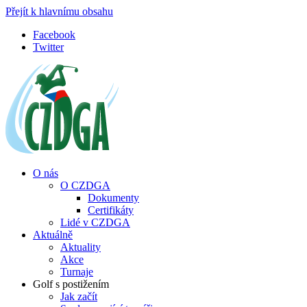
Přejít k hlavnímu obsahu
Facebook
Twitter
O nás
O CZDGA
Dokumenty
Certifikáty
Lidé v CZDGA
Aktuálně
Aktuality
Akce
Turnaje
Golf s postižením
Jak začít