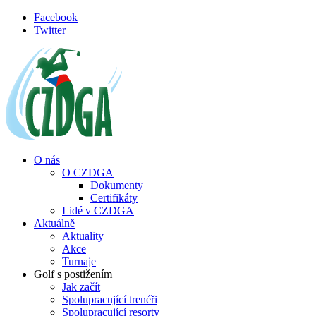
Přejít k hlavnímu obsahu
Facebook
Twitter
O nás
O CZDGA
Dokumenty
Certifikáty
Lidé v CZDGA
Aktuálně
Aktuality
Akce
Turnaje
Golf s postižením
Jak začít
Spolupracující trenéři
Spolupracující resorty